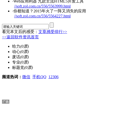
·Web
应用
利器 九款主流HTML5开发工具
//soft.zol.com.cn/556/5563999.html
·你都知道？2015年火了一阵又消失的
应用
//soft.zol.com.cn/556/5564227.html
看完本文后的感受：
文章感受排行>>
<<返回软件资讯首页
给力
(
0
票)
动心
(
0
票)
废话
(
0
票)
专业
(
0
票)
标题党
(
0
票)
频道热词：
微信
手机QQ
12306