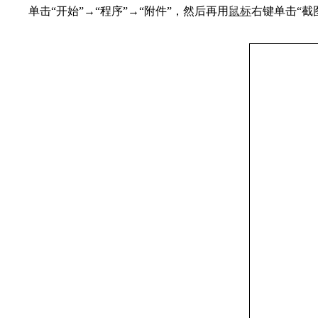
单击“开始”→“程序”→“附件”，然后再用
鼠标
右键单击“截