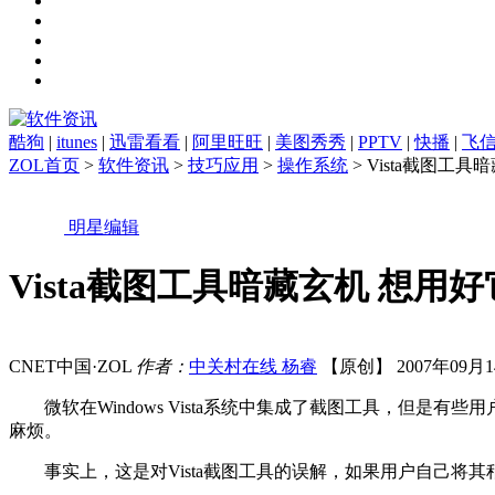
酷狗
|
itunes
|
迅雷看看
|
阿里旺旺
|
美图秀秀
|
PPTV
|
快播
|
飞
ZOL首页
>
软件资讯
>
技巧应用
>
操作系统
> Vista截图工
明星编辑
Vista截图工具暗藏玄机 想用
CNET中国·ZOL
作者：
中关村在线 杨睿
【原创】 2007年09月14
微软在Windows Vista系统中集成了截图工具，但是
麻烦。
事实上，这是对Vista截图工具的误解，如果用户自己将其