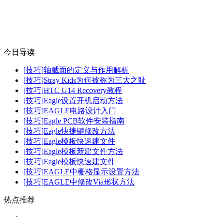
今日导读
[技巧]
轴截面的定义与作用解析
[技巧]
Stray Kids为何被称为三大之耻
[技巧]
HTC G14 Recovery教程
[技巧]
Eagle设置开机启动方法
[技巧]
EAGLE电路设计入门
[技巧]
Eagle PCB软件安装指南
[技巧]
Eagle快捷键修改方法
[技巧]
Eagle模板快速建文件
[技巧]
Eagle模板新建文件方法
[技巧]
Eagle模板快速建文件
[技巧]
EAGLE中栅格显示设置方法
[技巧]
EAGLE中修改Via形状方法
热点推荐