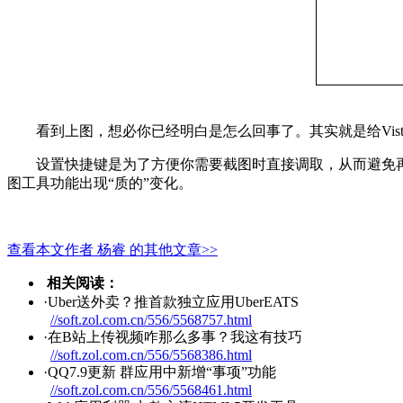
看到上图，想必你已经明白是怎么回事了。其实就是给Vist
设置快捷键是为了方便你需要截图时直接调取，从而避免再次设
图工具功能出现“质的”变化。
查看本文作者 杨睿 的其他文章>>
相关阅读：
·Uber送外卖？推首款独立
应用
UberEATS
//soft.zol.com.cn/556/5568757.html
·在B站上传视频咋那么多事？我这有
技巧
//soft.zol.com.cn/556/5568386.html
·QQ7.9更新 群
应用
中新增“事项”功能
//soft.zol.com.cn/556/5568461.html