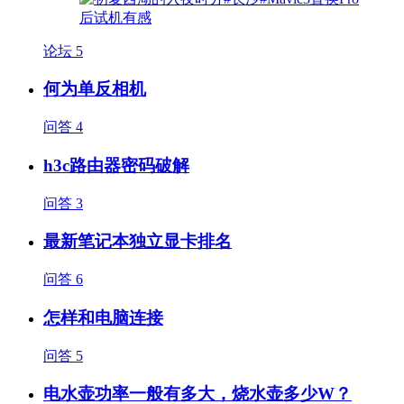
论坛
5
何为单反相机
问答
4
h3c路由器密码破解
问答
3
最新笔记本独立显卡排名
问答
6
怎样和电脑连接
问答
5
电水壶功率一般有多大，烧水壶多少W？