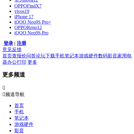
OPPOFindX7
vivos19
iPhone 17
iQOO Neo9S Pro+
OPPOReno12
iQOO Neo9S Pro
登录
|
注册
意见反馈
首页
查报价
问答
论坛
下载
手机
笔记本
游戏硬件
数码影音
家用电
器
办公打印
更多
更多频道


频道导航
首页
手机
笔记本
游戏硬件
影音