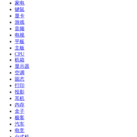
家电
键鼠
显卡
游戏
音频
电视
平板
主板
CPU
机箱
显示器
空调
固态
打印
投影
耳机
内存
盒子
极客
汽车
电竞
台式机