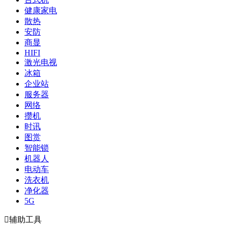
健康家电
散热
安防
商显
HIFI
激光电视
冰箱
企业站
服务器
网络
攒机
时讯
图赏
智能锁
机器人
电动车
洗衣机
净化器
5G

辅助工具