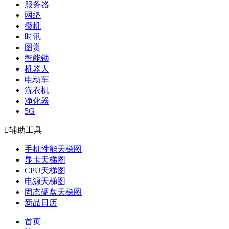
服务器
网络
攒机
时讯
图赏
智能锁
机器人
电动车
洗衣机
净化器
5G

辅助工具
手机性能天梯图
显卡天梯图
CPU天梯图
电源天梯图
固态硬盘天梯图
新品日历
首页