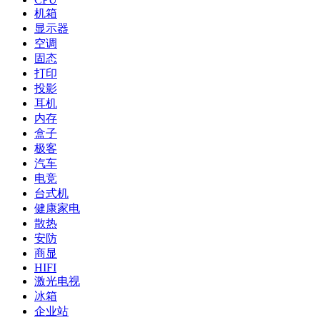
机箱
显示器
空调
固态
打印
投影
耳机
内存
盒子
极客
汽车
电竞
台式机
健康家电
散热
安防
商显
HIFI
激光电视
冰箱
企业站