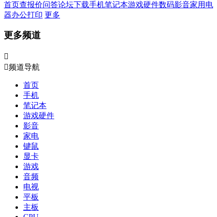
首页
查报价
问答
论坛
下载
手机
笔记本
游戏硬件
数码影音
家用电
器
办公打印
更多
更多频道


频道导航
首页
手机
笔记本
游戏硬件
影音
家电
键鼠
显卡
游戏
音频
电视
平板
主板
CPU