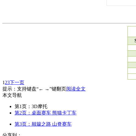
1
2
3
下一页
提示：支持键盘“← →”键翻页
阅读全文
本文导航
第1页：3D摩托
第2页：桌面赛车 熊猫卡丁车
第3页：颠簸之路 山脊赛车
分享到：