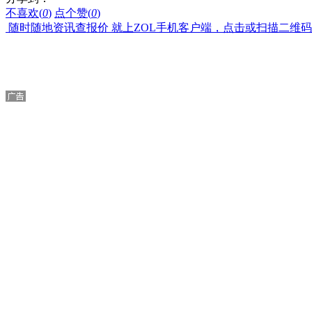
不喜欢(
0
)
点个赞(
0
)
随时随地资讯查报价 就上ZOL手机客户端，点击或扫描二维