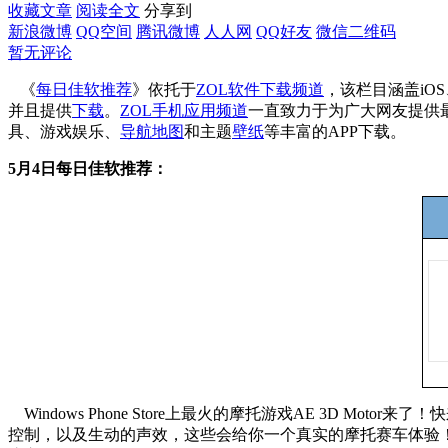
收藏文章
阅读全文
分享到
新浪微博
QQ空间
腾讯微博
人人网
QQ好友
微信二维码
暂无评论
《
每日佳软推荐
》依托于
ZOL软件下载频道
，该栏目涵盖iOS
并且提供
下载
。
ZOL手机应用频道
一直致力于为广大网友提供
具、游戏娱乐、
导航地图
和主题
壁纸
等丰富的APP下载。
5月4
日每日佳软推荐：
Windows Phone Store上最火的摩托游戏AE 3D Mo
控制，以及生动的声效，这些会给你一个真实的摩托赛车体验