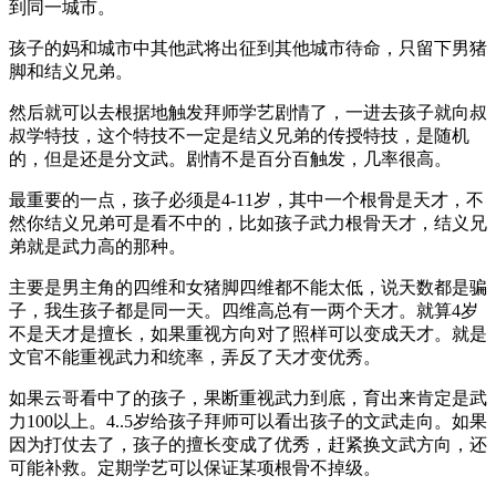
到同一城市。
孩子的妈和城市中其他武将出征到其他城市待命，只留下男猪
脚和结义兄弟。
然后就可以去根据地触发拜师学艺剧情了，一进去孩子就向叔
叔学特技，这个特技不一定是结义兄弟的传授特技，是随机
的，但是还是分文武。剧情不是百分百触发，几率很高。
最重要的一点，孩子必须是4-11岁，其中一个根骨是天才，不
然你结义兄弟可是看不中的，比如孩子武力根骨天才，结义兄
弟就是武力高的那种。
主要是男主角的四维和女猪脚四维都不能太低，说天数都是骗
子，我生孩子都是同一天。四维高总有一两个天才。就算4岁
不是天才是擅长，如果重视方向对了照样可以变成天才。就是
文官不能重视武力和统率，弄反了天才变优秀。
如果云哥看中了的孩子，果断重视武力到底，育出来肯定是武
力100以上。4..5岁给孩子拜师可以看出孩子的文武走向。如果
因为打仗去了，孩子的擅长变成了优秀，赶紧换文武方向，还
可能补救。定期学艺可以保证某项根骨不掉级。