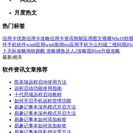
月度热文
热门标签
信用卡优惠
信用卡攻略
信用卡资讯
智能应用
图文
视频
Win10
炒
件
手机软件
win8应用
win8新闻
ios应用
手机怎么扫描二维码
我叫
卜天际攻略
地铁跑酷 攻略
捕鱼达人2攻略
我叫mt升级攻略
最新
|
相关
软件资讯文章推荐
凯美瑞远程启动使用方法
远程启动功能使用指南
十代思域远程启动教程
如何开启手机远程管理功能
易趣记事本深色模式开启方法
易趣记事本深色模式开启方法
易趣记事本如何添加标签
易趣记事本如何添加标签
易趣记事本隐私锁设置方法