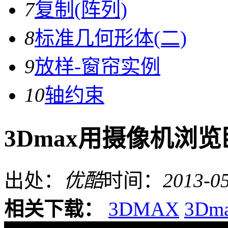
7
复制(阵列)
8
标准几何形体(二)
9
放样-窗帘实例
10
轴约束
3Dmax用摄像机浏
出处：
优酷
时间：
2013-0
相关下载：
3DMAX
3Dm