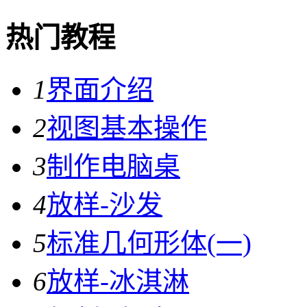
热门教程
1
界面介绍
2
视图基本操作
3
制作电脑桌
4
放样-沙发
5
标准几何形体(一)
6
放样-冰淇淋