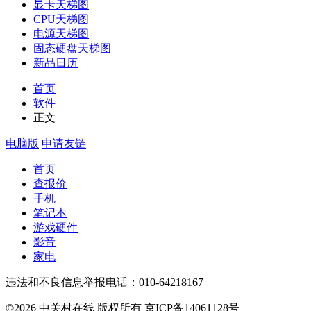
显卡天梯图
CPU天梯图
电源天梯图
固态硬盘天梯图
新品日历
首页
软件
正文
电脑版
申请友链
首页
查报价
手机
笔记本
游戏硬件
影音
家电
违法和不良信息举报电话：010-64218167
©2026 中关村在线 版权所有 京ICP备14061128号