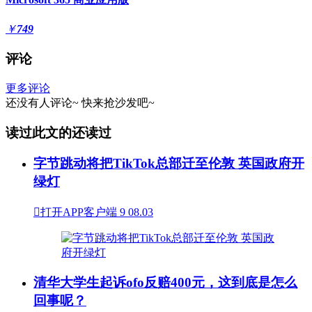
￥
749
评论
更多评论
还没有人评论~
快来
抢沙发
吧~
读过此文的还读过
字节跳动将把TikTok总部迁至伦敦 英国政府开
绿灯

打开APP客户端
9
08.03
清华大学生起诉ofo反赔400元，这到底是怎么
回事呢？