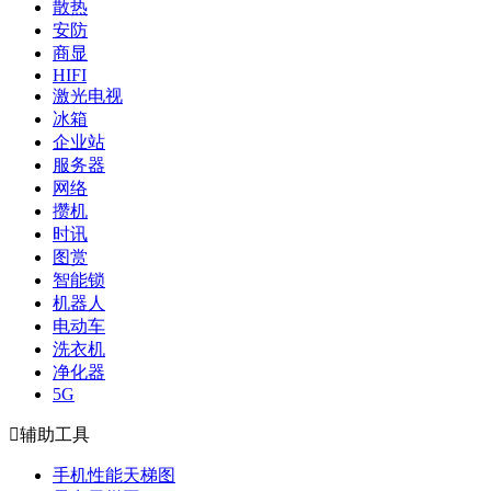
散热
安防
商显
HIFI
激光电视
冰箱
企业站
服务器
网络
攒机
时讯
图赏
智能锁
机器人
电动车
洗衣机
净化器
5G

辅助工具
手机性能天梯图