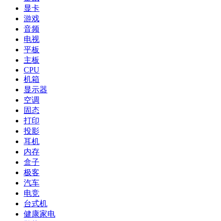
显卡
游戏
音频
电视
平板
主板
CPU
机箱
显示器
空调
固态
打印
投影
耳机
内存
盒子
极客
汽车
电竞
台式机
健康家电