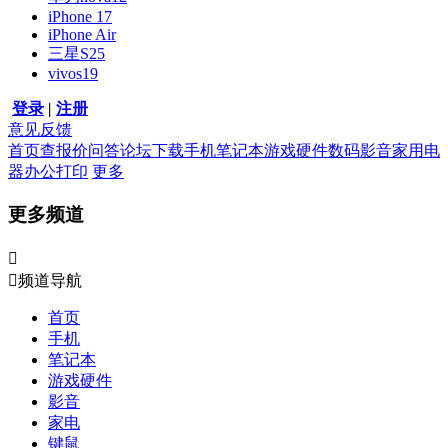
iPhone 17
iPhone Air
三星S25
vivos19
登录
|
注册
意见反馈
首页
查报价
问答
论坛
下载
手机
笔记本
游戏硬件
数码影音
家用电
器
办公打印
更多
更多频道


频道导航
首页
手机
笔记本
游戏硬件
影音
家电
键鼠