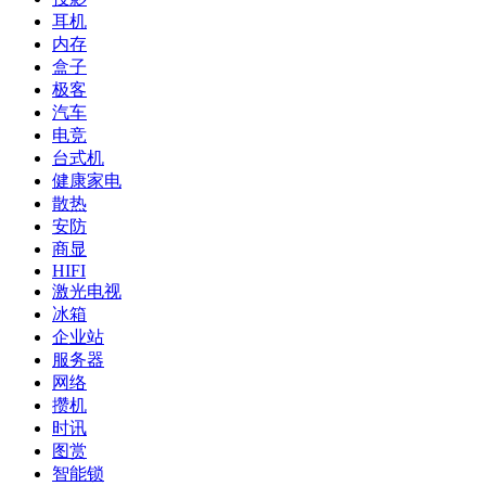
耳机
内存
盒子
极客
汽车
电竞
台式机
健康家电
散热
安防
商显
HIFI
激光电视
冰箱
企业站
服务器
网络
攒机
时讯
图赏
智能锁