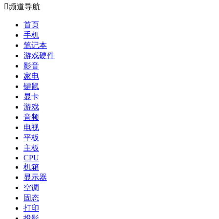

频道导航
首页
手机
笔记本
游戏硬件
影音
家电
键鼠
显卡
游戏
音频
电视
平板
主板
CPU
机箱
显示器
空调
固态
打印
投影