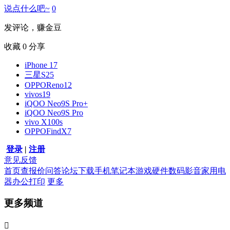
说点什么吧~
0
发评论，赚金豆
收藏
0
分享
iPhone 17
三星S25
OPPOReno12
vivos19
iQOO Neo9S Pro+
iQOO Neo9S Pro
vivo X100s
OPPOFindX7
登录
|
注册
意见反馈
首页
查报价
问答
论坛
下载
手机
笔记本
游戏硬件
数码影音
家用电
器
办公打印
更多
更多频道
