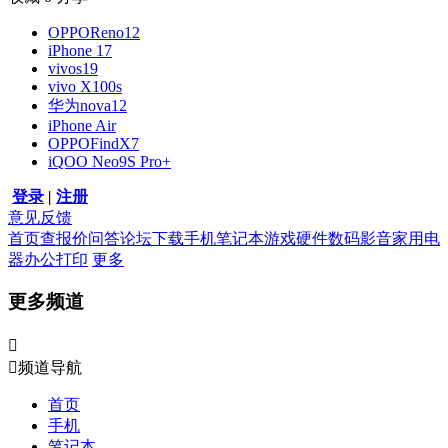
OPPOReno12
iPhone 17
vivos19
vivo X100s
华为nova12
iPhone Air
OPPOFindX7
iQOO Neo9S Pro+
登录
|
注册
意见反馈
首页
查报价
问答
论坛
下载
手机
笔记本
游戏硬件
数码影音
家用电
器
办公打印
更多
更多频道


频道导航
首页
手机
笔记本