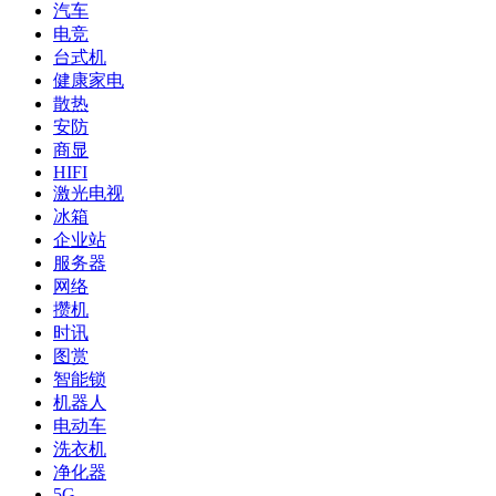
汽车
电竞
台式机
健康家电
散热
安防
商显
HIFI
激光电视
冰箱
企业站
服务器
网络
攒机
时讯
图赏
智能锁
机器人
电动车
洗衣机
净化器
5G