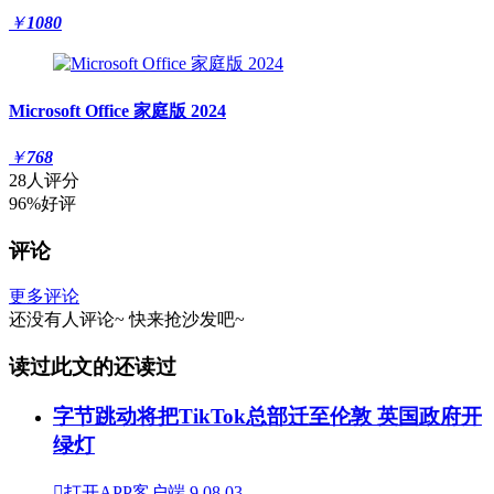
￥
1080
Microsoft Office 家庭版 2024
￥
768
28人评分
96%好评
评论
更多评论
还没有人评论~
快来
抢沙发
吧~
读过此文的还读过
字节跳动将把TikTok总部迁至伦敦 英国政府开
绿灯

打开APP客户端
9
08.03