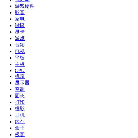
游戏硬件
影音
家电
键鼠
显卡
游戏
音频
电视
平板
主板
CPU
机箱
显示器
空调
固态
打印
投影
耳机
内存
盒子
极客