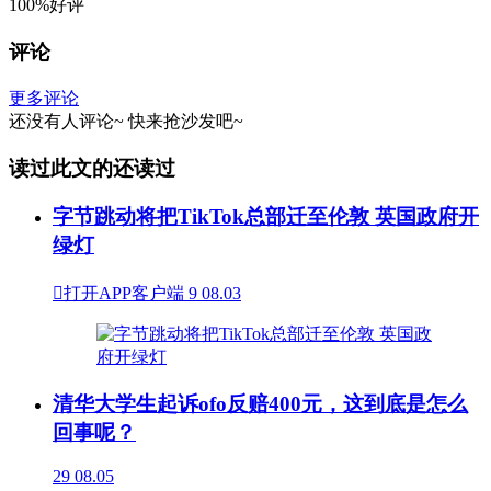
100%好评
评论
更多评论
还没有人评论~
快来
抢沙发
吧~
读过此文的还读过
字节跳动将把TikTok总部迁至伦敦 英国政府开
绿灯

打开APP客户端
9
08.03
清华大学生起诉ofo反赔400元，这到底是怎么
回事呢？
29
08.05