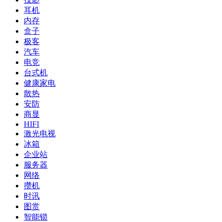
耳机
内存
盒子
极客
汽车
电竞
台式机
健康家电
散热
安防
商显
HIFI
激光电视
冰箱
企业站
服务器
网络
攒机
时讯
图赏
智能锁