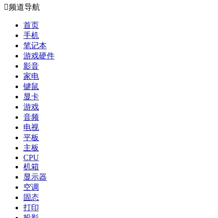

频道导航
首页
手机
笔记本
游戏硬件
影音
家电
键鼠
显卡
游戏
音频
电视
平板
主板
CPU
机箱
显示器
空调
固态
打印
投影