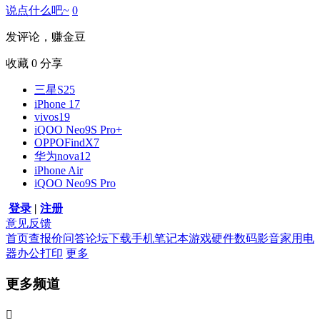
说点什么吧~
0
发评论，赚金豆
收藏
0
分享
三星S25
iPhone 17
vivos19
iQOO Neo9S Pro+
OPPOFindX7
华为nova12
iPhone Air
iQOO Neo9S Pro
登录
|
注册
意见反馈
首页
查报价
问答
论坛
下载
手机
笔记本
游戏硬件
数码影音
家用电
器
办公打印
更多
更多频道
