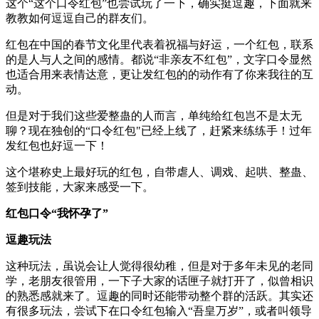
这个“这个口令红包”也尝试玩了一下，确实挺逗趣，下面就来
教教如何逗逗自己的群友们。
红包在中国的春节文化里代表着祝福与好运，一个红包，联系
的是人与人之间的感情。都说“非亲友不红包”，文字口令显然
也适合用来表情达意，更让发红包的的动作有了你来我往的互
动。
但是对于我们这些爱整蛊的人而言，单纯给红包岂不是太无
聊？现在独创的“口令红包"已经上线了，赶紧来练练手！过年
发红包也好逗一下！
这个堪称史上最好玩的红包，自带虐人、调戏、起哄、整蛊、
签到技能，大家来感受一下。
红包口令“我怀孕了”
逗趣玩法
这种玩法，虽说会让人觉得很幼稚，但是对于多年未见的老同
学，老朋友很管用，一下子大家的话匣子就打开了，似曾相识
的熟悉感就来了。逗趣的同时还能带动整个群的活跃。其实还
有很多玩法，尝试下在口令红包输入“吾皇万岁”，或者叫领导