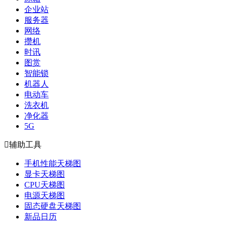
企业站
服务器
网络
攒机
时讯
图赏
智能锁
机器人
电动车
洗衣机
净化器
5G

辅助工具
手机性能天梯图
显卡天梯图
CPU天梯图
电源天梯图
固态硬盘天梯图
新品日历