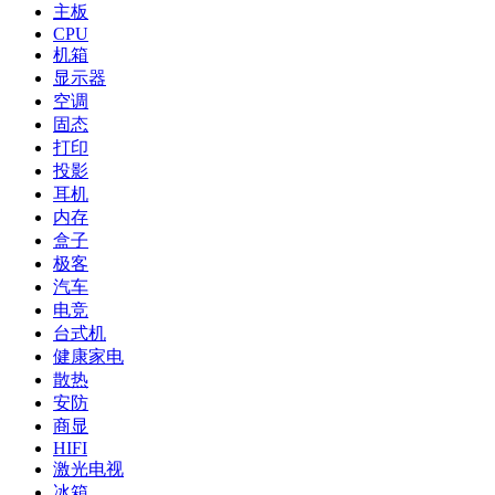
主板
CPU
机箱
显示器
空调
固态
打印
投影
耳机
内存
盒子
极客
汽车
电竞
台式机
健康家电
散热
安防
商显
HIFI
激光电视
冰箱