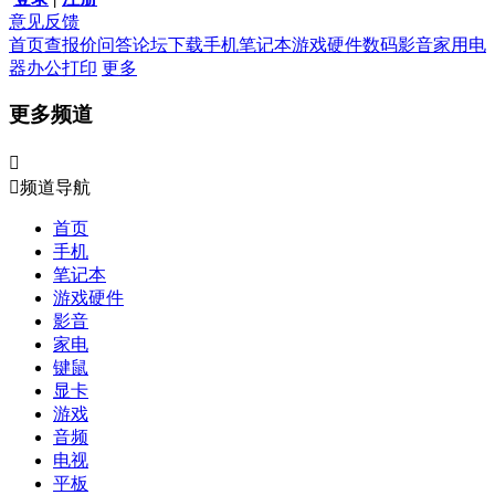
意见反馈
首页
查报价
问答
论坛
下载
手机
笔记本
游戏硬件
数码影音
家用电
器
办公打印
更多
更多频道


频道导航
首页
手机
笔记本
游戏硬件
影音
家电
键鼠
显卡
游戏
音频
电视
平板