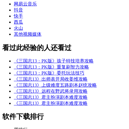
网易云音乐
抖音
快手
西瓜
火山
其他视频媒体
看过此经验的人还看过
《三国志13：PK版》孩子特技培养攻略
《三国志13：PK版》重复刷智力攻略
《三国志13：PK版》委托玩法技巧
《三国志13》出师表开局收姜维攻略
《三国志13》上级难度五路剧本赵统攻略
《三国志13》远程在野武将录用攻略
《三国志13》君主扮演剧本难度攻略
《三国志13》君主扮演剧本难度攻略
软件下载排行