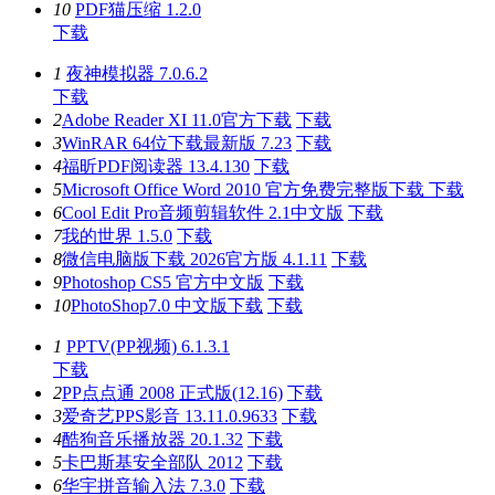
10
PDF猫压缩 1.2.0
下载
1
夜神模拟器 7.0.6.2
下载
2
Adobe Reader XI 11.0官方下载
下载
3
WinRAR 64位下载最新版 7.23
下载
4
福昕PDF阅读器 13.4.130
下载
5
Microsoft Office Word 2010 官方免费完整版下载
下载
6
Cool Edit Pro音频剪辑软件 2.1中文版
下载
7
我的世界 1.5.0
下载
8
微信电脑版下载 2026官方版 4.1.11
下载
9
Photoshop CS5 官方中文版
下载
10
PhotoShop7.0 中文版下载
下载
1
PPTV(PP视频) 6.1.3.1
下载
2
PP点点通 2008 正式版(12.16)
下载
3
爱奇艺PPS影音 13.11.0.9633
下载
4
酷狗音乐播放器 20.1.32
下载
5
卡巴斯基安全部队 2012
下载
6
华宇拼音输入法 7.3.0
下载