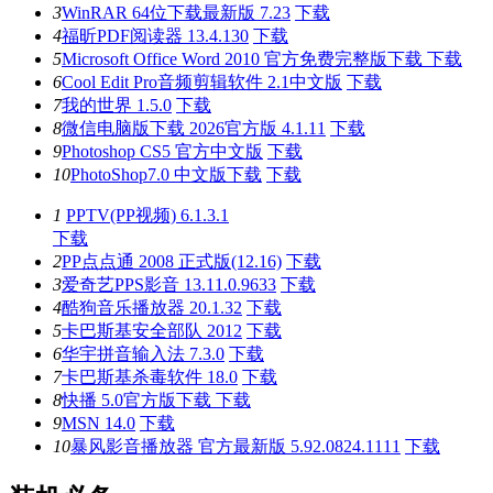
3
WinRAR 64位下载最新版 7.23
下载
4
福昕PDF阅读器 13.4.130
下载
5
Microsoft Office Word 2010 官方免费完整版下载
下载
6
Cool Edit Pro音频剪辑软件 2.1中文版
下载
7
我的世界 1.5.0
下载
8
微信电脑版下载 2026官方版 4.1.11
下载
9
Photoshop CS5 官方中文版
下载
10
PhotoShop7.0 中文版下载
下载
1
PPTV(PP视频) 6.1.3.1
下载
2
PP点点通 2008 正式版(12.16)
下载
3
爱奇艺PPS影音 13.11.0.9633
下载
4
酷狗音乐播放器 20.1.32
下载
5
卡巴斯基安全部队 2012
下载
6
华宇拼音输入法 7.3.0
下载
7
卡巴斯基杀毒软件 18.0
下载
8
快播 5.0官方版下载
下载
9
MSN 14.0
下载
10
暴风影音播放器 官方最新版 5.92.0824.1111
下载