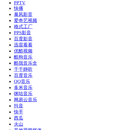
PPTV
快播
暴风影音
爱奇艺视频
格式工厂
PPS影音
百度影音
迅雷看看
优酷视频
酷狗音乐
酷我音乐盒
千千静听
百度音乐
QQ音乐
多米音乐
咪咕音乐
网易云音乐
抖音
快手
西瓜
火山