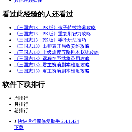
其他视频媒体
看过此经验的人还看过
《三国志13：PK版》孩子特技培养攻略
《三国志13：PK版》重复刷智力攻略
《三国志13：PK版》委托玩法技巧
《三国志13》出师表开局收姜维攻略
《三国志13》上级难度五路剧本赵统攻略
《三国志13》远程在野武将录用攻略
《三国志13》君主扮演剧本难度攻略
《三国志13》君主扮演剧本难度攻略
软件下载排行
周排行
月排行
总排行
1
快快运行库修复助手 2.4.1.424
下载