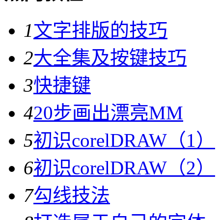
1
文字排版的技巧
2
大全集及按键技巧
3
快捷键
4
20步画出漂亮MM
5
初识corelDRAW（1）
6
初识corelDRAW（2）
7
勾线技法