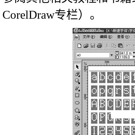
CorelDraw专栏）。