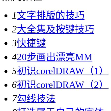
1
文字排版的技巧
2
大全集及按键技巧
3
快捷键
4
20步画出漂亮MM
5
初识corelDRAW（1）
6
初识corelDRAW（2）
7
勾线技法