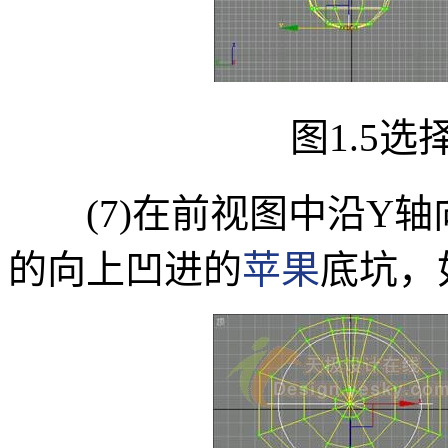
图1.5选
(7)在前视图中沿Y轴
的向上凹进的
苹果
底坑，