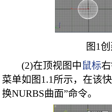
图1创建
(2)在顶视图中
鼠标
右
菜单如图1.1所示，在该
换NURBS曲面”命令。