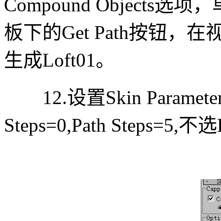
Compound Objects
板下的Get Path按钮，
生成Loft01。
12.设置Skin Paramet
Steps=0,Path Steps=5