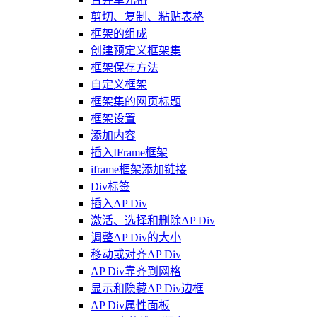
剪切、复制、粘贴表格
框架的组成
创建预定义框架集
框架保存方法
自定义框架
框架集的网页标题
框架设置
添加内容
插入IFrame框架
iframe框架添加链接
Div标签
插入AP Div
激活、选择和删除AP Div
调整AP Div的大小
移动或对齐AP Div
AP Div靠齐到网格
显示和隐藏AP Div边框
AP Div属性面板