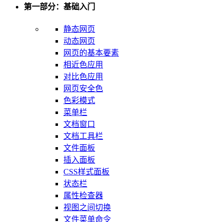
第一部分：基础入门
静态网页
动态网页
网页的基本要素
相近色应用
对比色应用
网页安全色
色彩模式
菜单栏
文档窗口
文档工具栏
文件面板
插入面板
CSS样式面板
状态栏
属性检查器
视图之间切换
文件菜单命令